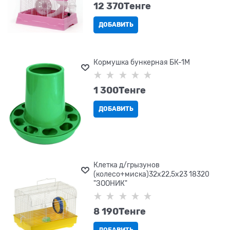
12 370
Tенге
ДОБАВИТЬ
Кормушка бункерная БК-1М
1 300
Tенге
ДОБАВИТЬ
Клетка д/грызунов
(колесо+миска)32х22,5х23 18320
"ЗООНИК"
8 190
Tенге