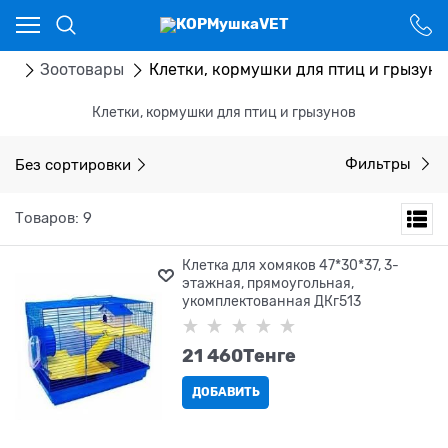
Ваш город - Костанай,
угадали?
ДА
НЕТ
ог
Зоотовары
Клетки, кормушки для птиц и грызуно
Клетки, кормушки для птиц и грызунов
Без сортировки
Фильтры
Товаров: 9
Клетка для хомяков 47*30*37, 3-
этажная, прямоугольная,
укомплектованная ДКг513
21 460
Tенге
ДОБАВИТЬ