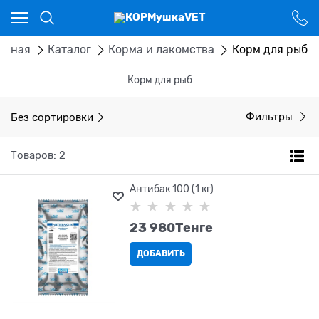
Ваш город - Костанай,
угадали?
ДА
НЕТ
авная
Каталог
Корма и лакомства
Корм для рыб
Корм для рыб
Без сортировки
Фильтры
Товаров: 2
Антибак 100 (1 кг)
23 980
Tенге
ДОБАВИТЬ