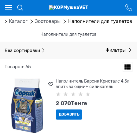
Ваш город - Костанай,
угадали?
ДА
НЕТ
я
Каталог
Зоотовары
Наполнители для туалетов
Наполнители для туалетов
Без сортировки
Фильтры
Товаров: 65
Наполнитель Барсик Кристалс 4,5л
впитывающий+ силикагель
2 070
Tенге
ДОБАВИТЬ