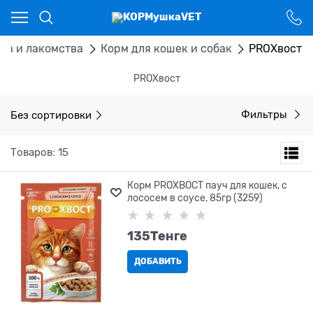
Ваш город - Костанай,
угадали?
ДА
НЕТ
ма и лакомства
Корм для кошек и собак
PROХвост
PROХвост
Без сортировки
Фильтры
Товаров: 15
Корм PROХВОСТ пауч для кошек, с
лососем в соусе, 85гр (3259)
135
Tенге
ДОБАВИТЬ