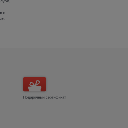
олуол,
в и
ит-
Подарочный сертификат