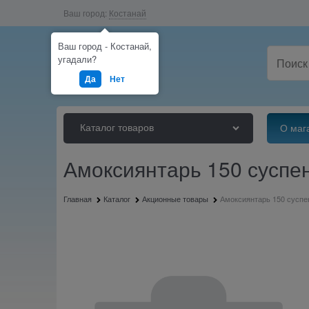
Ваш город:
Костанай
Ваш город - Костанай,
угадали?
Да
Нет
Каталог товаров
О маг
Амоксиянтарь 150 суспе
Главная
Каталог
Акционные товары
Амоксиянтарь 150 суспе