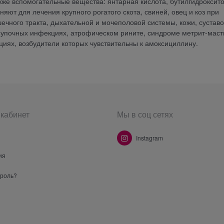
акже вспомогательные вещества: янтарная кислота, бутилгидроксит
ют для лечения крупного рогатого скота, свиней, овец и коз при
ечного тракта, дыхательной и мочеполовой системы, кожи, суставо
, пупочных инфекциях, атрофическом рините, синдроме метрит-маст
циях, возбудители которых чувствительны к амоксициллину.
кабинет
Мы в соц сетях
Instagram
ия
ароль?