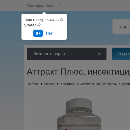
Ваш город:
Костанай
Ваш город - Костанай,
угадали?
Да
Нет
Каталог товаров
О маг
Аттракт Плюс, инсектици
Главная
Каталог
ВетАптека
Дезинфекция, дезинсекиця, дера