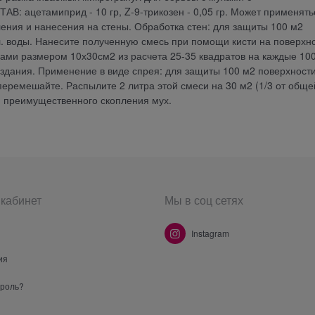
В: ацетамиприд - 10 гр, Z-9-трикозен - 0,05 гр. Может применять
ния и нанесения на стены. Обработка стен: для защиты 100 м2
мл. воды. Нанесите полученную смесь при помощи кисти на поверхн
ами размером 10х30см2 из расчета 25-35 квадратов на каждые 10
 здания. Применение в виде спрея: для защиты 100 м2 поверхност
 перемешайте. Распылите 2 литра этой смеси на 30 м2 (1/3 от обще
 преимущественного скопления мух.
кабинет
Мы в соц сетях
Instagram
ия
ароль?