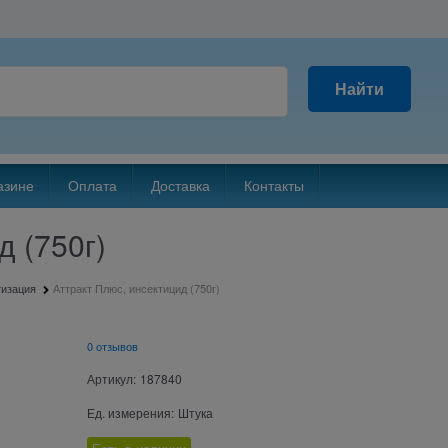
Найти
азине
Оплата
Доставка
Контакты
д (750г)
тизация
Аттракт Плюс, инсектицид (750г)
0 отзывов
Артикул:
187840
Ед. измерения:
Штука