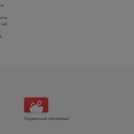
ся
ости
0 м2
и
й
Подарочный сертификат