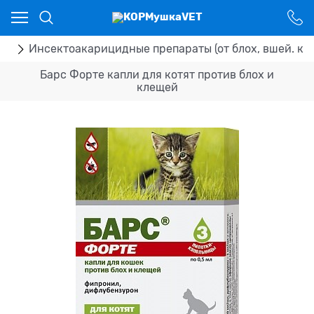
Ваш город - Костанай,
угадали?
ДА
НЕТ
ка
Инсектоакарицидные препараты (от блох, вшей. кл
Барс Форте капли для котят против блох и
клещей