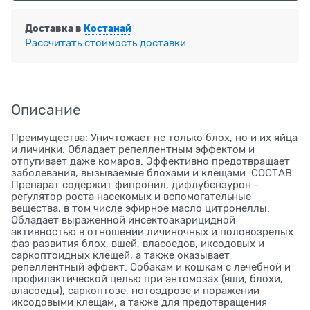
Доставка в
Костанай
Рассчитать стоимость доставки
Описание
Преимущества: Уничтожает не только блох, но и их яйца
и личинки. Обладает репеллентным эффектом и
отпугивает даже комаров. Эффективно предотвращает
заболевания, вызываемые блохами и клещами. СОСТАВ:
Препарат содержит фипронил, дифлубензурон -
регулятор роста насекомых и вспомогательные
вещества, в том числе эфирное масло цитронеллы.
Обладает выраженной инсектоакарицидной
активностью в отношении личиночных и половозрелых
фаз развития блох, вшей, власоедов, иксодовых и
саркоптоидных клещей, а также оказывает
репеллентный эффект. Собакам и кошкам с лечебной и
профилактической целью при энтомозах (вши, блохи,
власоеды), саркоптозе, нотоэдрозе и поражении
иксодовыми клещам, а также для предотвращения