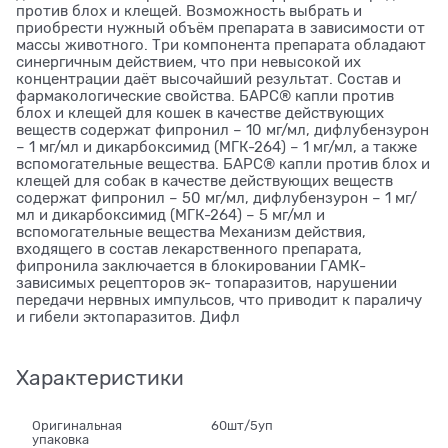
против блох и клещей. Возможность выбрать и
приобрести нужный объём препарата в зависимости от
массы животного. Три компонента препарата обладают
синергичным действием, что при невысокой их
концентрации даёт высочайший результат. Состав и
фармакологические свойства. БАРС® капли против
блох и клещей для кошек в качестве действующих
веществ содержат фипронил – 10 мг/мл, дифлубензурон
– 1 мг/мл и дикарбоксимид (МГК-264) – 1 мг/мл, а также
вспомогательные вещества. БАРС® капли против блох и
клещей для собак в качестве действующих веществ
содержат фипронил – 50 мг/мл, дифлубензурон – 1 мг/
мл и дикарбоксимид (МГК-264) – 5 мг/мл и
вспомогательные вещества Механизм действия,
входящего в состав лекарственного препарата,
фипронила заключается в блокировании ГАМК-
зависимых рецепторов эк- топаразитов, нарушении
передачи нервных импульсов, что приводит к параличу
и гибели эктопаразитов. Дифл
Характеристики
Оригинальная
60шт/5уп
упаковка