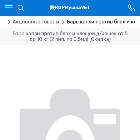
Ваш город - Костанай,
угадали?
ДА
НЕТ
ог
Акционные товары
Барс капли против блох и клещ
Барс капли против блох и клещей д/кошек от 5
до 10 кг (2 пип. по 0,5мл) (Скидка)