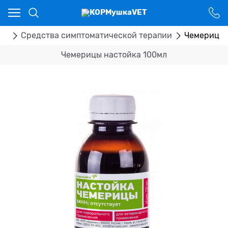
Ваш город - Костанай,
угадали?
ДА
НЕТ
ка
Средства симптоматической терапии
Чемерицы 
Чемерицы настойка 100мл