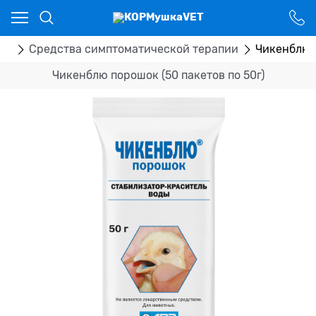
Ваш город - Костанай,
угадали?
ДА
НЕТ
ка
Средства симптоматической терапии
Чикенблю п
Чикенблю порошок (50 пакетов по 50г)