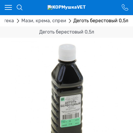
Ваш город - Костанай,
угадали?
ДА
НЕТ
Аптека
Мази, крема, спреи
Деготь берестовый 0,5л
Деготь берестовый 0,5л