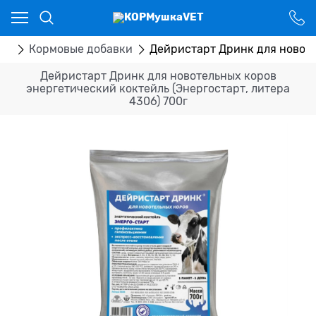
Ваш город - Костанай,
угадали?
ДА
НЕТ
ка
Кормовые добавки
Дейристарт Дринк для новоте
Дейристарт Дринк для новотельных коров
энергетический коктейль (Энергостарт, литера
4306) 700г