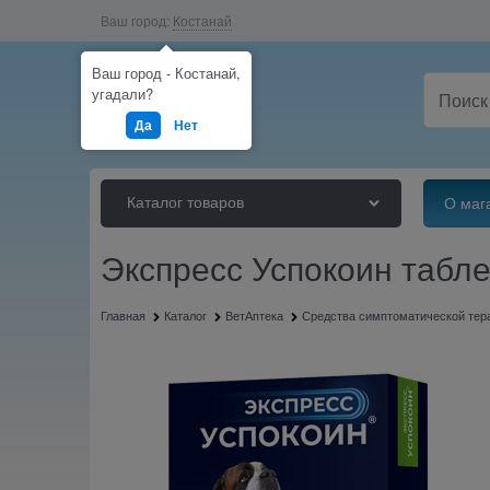
Ваш город:
Костанай
Ваш город - Костанай,
угадали?
Да
Нет
Каталог товаров
О маг
Экспресс Успокоин табле
Главная
Каталог
ВетАптека
Средства симптоматической тер