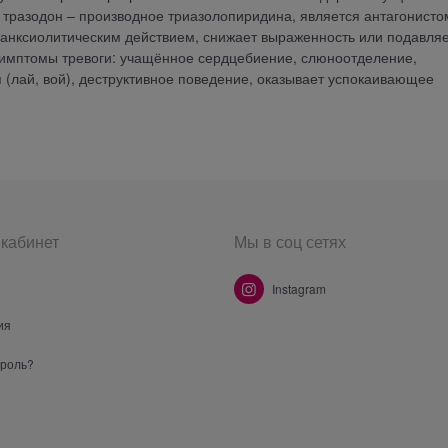
а тразодон – производное триазолопиридина, является антагонисто
анксиолитическим действием, снижает выраженность или подавля
 симптомы тревоги: учащённое сердцебиение, слюноотделение,
 (лай, вой), деструктивное поведение, оказывает успокаивающее
кабинет
Мы в соц сетях
Instagram
ия
ароль?