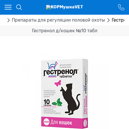
Ваш город - Костанай,
угадали?
ДА
НЕТ
ка
Препараты для регуляции половой охоты
Гестре
Гестренол д/кошек №10 табл