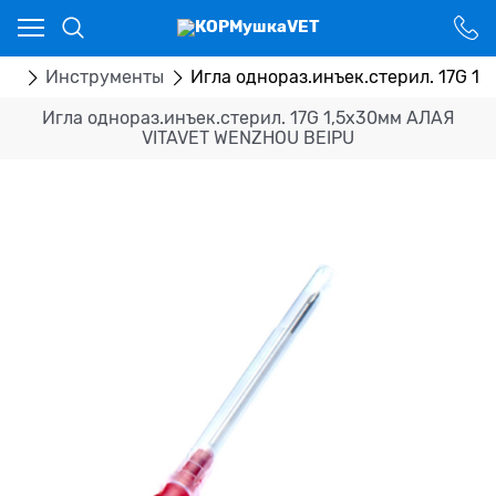
Ваш город - Костанай,
угадали?
ДА
НЕТ
ка
Инструменты
Игла однораз.инъек.стерил. 17G 1
Игла однораз.инъек.стерил. 17G 1,5х30мм АЛАЯ
VITAVET WENZHOU BEIPU