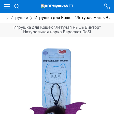
Ваш город - Костанай,
угадали?
ДА
НЕТ
ры
Игрушки
Игрушка для Кошек "Летучая мышь Викт
Игрушка для Кошек "Летучая мышь Виктор"
Натуральная норка Еврослот GoSi