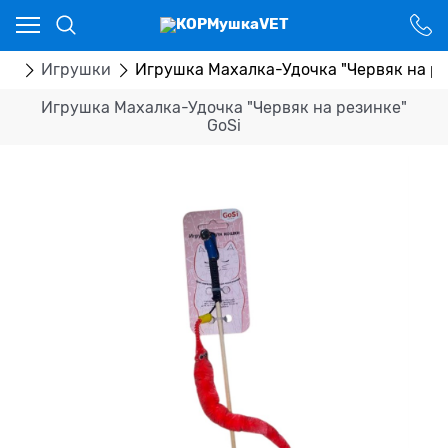
Ваш город - Костанай,
угадали?
ДА
НЕТ
ры
Игрушки
Игрушка Махалка-Удочка "Червяк на ре
Игрушка Махалка-Удочка "Червяк на резинке"
GoSi