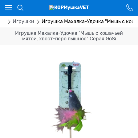
Ваш город - Костанай,
угадали?
ДА
НЕТ
ры
Игрушки
Игрушка Махалка-Удочка "Мышь с кошач
Игрушка Махалка-Удочка "Мышь с кошачьей
мятой, хвост-перо пышное" Серая GoSi