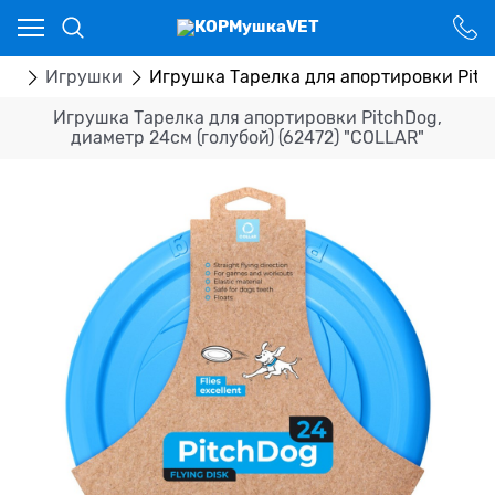
Ваш город - Костанай,
угадали?
ДА
НЕТ
ры
Игрушки
Игрушка Тарелка для апортировки Pitch
Игрушка Тарелка для апортировки PitchDog,
диаметр 24см (голубой) (62472) "COLLAR"