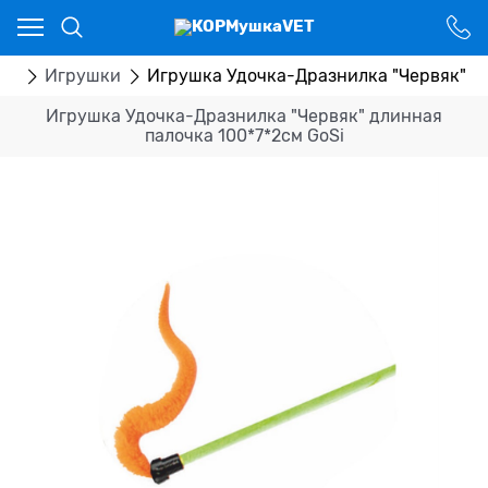
Ваш город - Костанай,
угадали?
ДА
НЕТ
ры
Игрушки
Игрушка Удочка-Дразнилка "Червяк" дл
Игрушка Удочка-Дразнилка "Червяк" длинная
палочка 100*7*2см GoSi