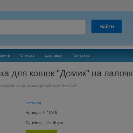
Найти
азине
Оплата
Доставка
Контакты
а для кошек "Домик" на палочк
нилка для кошек "Домик" на палочке NY-2025 GoSi
0 отзывов
Артикул:
sh-06048
Ед. измерения:
Штука