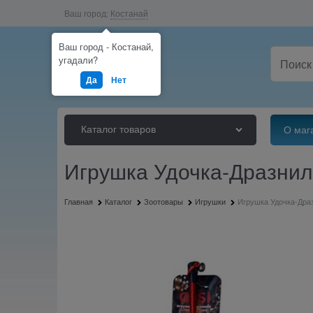
Ваш город:
Костанай
Ваш город - Костанай,
угадали?
Да
Нет
Каталог товаров
О маг
Игрушка Удочка-Дразнилк
Главная
Каталог
Зоотовары
Игрушки
Игрушка Удочка-Драз