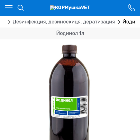
Ваш город - Костанай,
угадали?
ДА
НЕТ
ка
Дезинфекция, дезинсекиця, дератизация
Йодино
Йодинол 1л