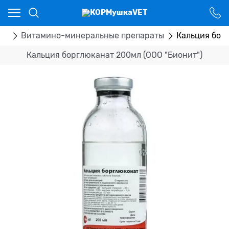
Ваш город - Костанай,
угадали?
ДА
НЕТ
ка
Витамино-минеральные препараты
Кальция борг
Кальция борглюканат 200мл (ООО "Бионит")