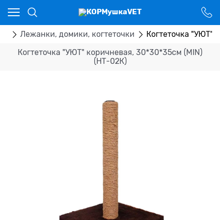
Ваш город - Костанай,
угадали?
ДА
НЕТ
ры
Лежанки, домики, когтеточки
Когтеточка "УЮТ" к
Когтеточка "УЮТ" коричневая, 30*30*35см (MIN)
(НТ-02К)