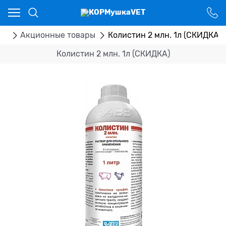
Ваш город - Костанай,
угадали?
ДА
НЕТ
ог
Акционные товары
Колистин 2 млн. 1л (СКИДКА)
Колистин 2 млн. 1л (СКИДКА)