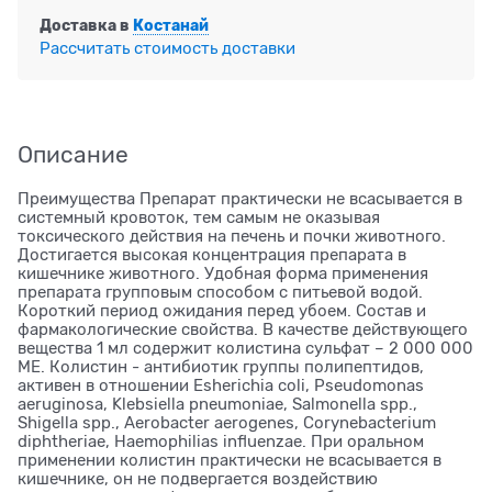
Доставка в
Костанай
Рассчитать стоимость доставки
Описание
Преимущества Препарат практически не всасывается в
системный кровоток, тем самым не оказывая
токсического действия на печень и почки животного.
Достигается высокая концентрация препарата в
кишечнике животного. Удобная форма применения
препарата групповым способом с питьевой водой.
Короткий период ожидания перед убоем. Состав и
фармакологические свойства. В качестве действующего
вещества 1 мл содержит колистина сульфат – 2 000 000
МЕ. Колистин - антибиотик группы полипептидов,
активен в отношении Esherichia coli, Pseudomonas
aeruginosa, Klebsiella pneumoniae, Salmonella spp.,
Shigella spp., Aerobacter aerogenes, Corynebacterium
diphtheriaе, Haemophilias influenzae. При оральном
применении колистин практически не всасывается в
кишечнике, он не подвергается воздействию