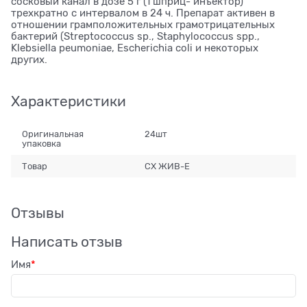
сосковый канал в дозе 5 г (1 шприц- инъектор)
трехкратно с интервалом в 24 ч. Препарат активен в
отношении грамположительных грамотрицательных
бактерий (Streptococcus sp., Staphylococcus spр.,
Klebsiella peumoniae, Escherichia coli и некоторых
других.
Характеристики
Оригинальная
24шт
упаковка
Товар
СХ ЖИВ-Е
Отзывы
Написать отзыв
Имя