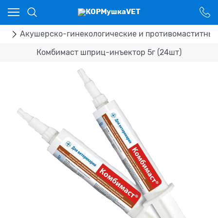
Ваш город - Костанай,
угадали?
ДА
НЕТ
ка
Акушерско-гинекологические и противомаститные
Комбимаст шприц-инъектор 5г (24шт)