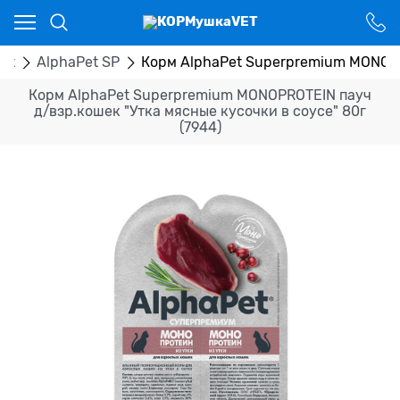
Ваш город - Костанай,
угадали?
ДА
НЕТ
et
AlphaPet SP
Корм AlphaPet Superpremium MONOPRO
Корм AlphaPet Superpremium MONOPROTEIN пауч
д/взр.кошек "Утка мясные кусочки в соусе" 80г
(7944)