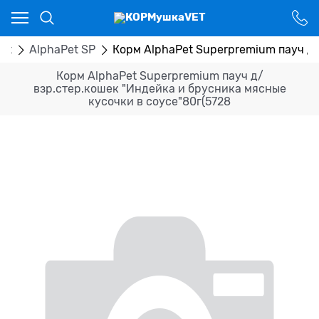
Ваш город - Костанай,
угадали?
ДА
НЕТ
et
AlphaPet SP
Корм AlphaPet Superpremium пауч д/
Корм AlphaPet Superpremium пауч д/
взр.стер.кошек "Индейка и брусника мясные
кусочки в соусе"80г(5728