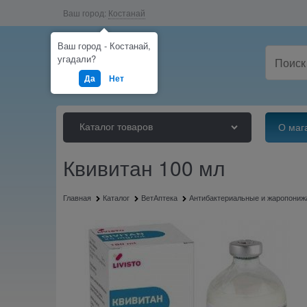
Ваш город:
Костанай
Ваш город - Костанай,
угадали?
Да
Нет
Каталог товаров
О маг
Квивитан 100 мл
Главная
Каталог
ВетАптека
Антибактериальные и жаропони