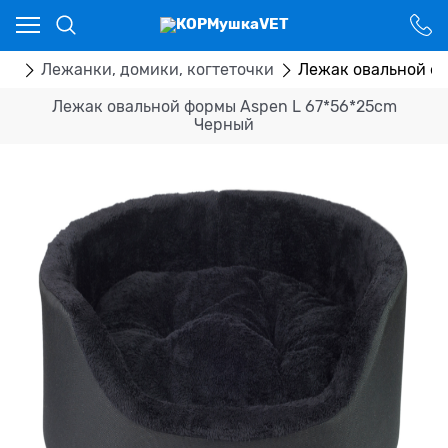
Ваш город - Костанай,
угадали?
ДА
НЕТ
ры
Лежанки, домики, когтеточки
Лежак овальной ф
Лежак овальной формы Aspen L 67*56*25cm
Черный