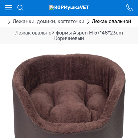
Ваш город - Костанай,
угадали?
ДА
НЕТ
ры
Лежанки, домики, когтеточки
Лежак овальной ф
Лежак овальной формы Aspen М 57*48*23cm
Коричневый