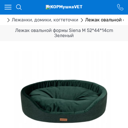
Ваш город - Костанай,
угадали?
ДА
НЕТ
ры
Лежанки, домики, когтеточки
Лежак овальной фо
Лежак овальной формы Siena М 52*44*14cm
Зеленый