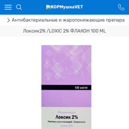
Ваш город - Костанай,
угадали?
ДА
НЕТ
ка
Антибактериальные и жаропонижающие препарат
Локсик2% /LOXIC 2% ФЛАКОН 100 ML