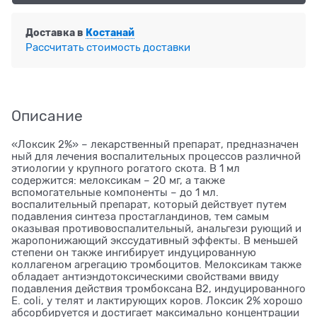
Доставка в
Костанай
Рассчитать стоимость доставки
Описание
«Локсик 2%» – лекарственный препарат, предназначен
ный для лечения воспалительных процессов различной
этиологии у крупного рогатого скота. В 1 мл
содержится: мелоксикам – 20 мг, а также
вспомогательные компоненты – до 1 мл.
воспалительный препарат, который действует путем
подавления синтеза простагландинов, тем самым
оказывая противовоспалительный, анальгези рующий и
жаропонижающий экссудативный эффекты. В меньшей
степени он также ингибирует индуцированную
коллагеном агрегацию тромбоцитов. Мелоксикам также
обладает антиэндотоксическими свойствами ввиду
подавления действия тромбоксана В2, индуцированного
E. coli, у телят и лактирующих коров. Локсик 2% хорошо
абсорбируется и достигает максимально концентрации