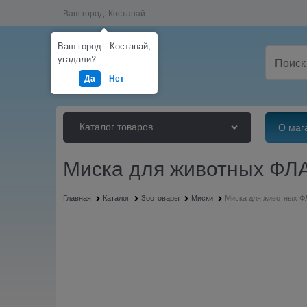
Ваш город:
Костанай
Ваш город - Костанай,
угадали?
Да
Нет
Каталог товаров
О маг
Миска для животных ФЛА
Главная
Каталог
Зоотовары
Миски
Миска для животных ФЛ