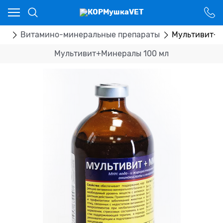
Ваш город - Костанай,
угадали?
ДА
НЕТ
ка
Витамино-минеральные препараты
Мультивит+М
Мультивит+Минералы 100 мл