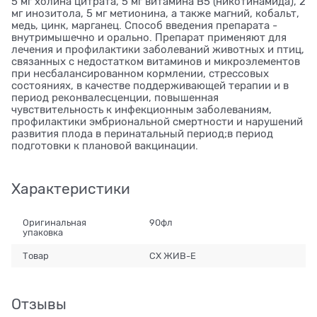
5 мг холина цитрата, 5 мг витамина В5 (никотинамида), 2
мг инозитола, 5 мг метионина, а также магний, кобальт,
медь, цинк, марганец. Способ введения препарата -
внутримышечно и орально. Препарат применяют для
лечения и профилактики заболеваний животных и птиц,
связанных с недостатком витаминов и микроэлементов
при несбалансированном кормлении, стрессовых
состояниях, в качестве поддерживающей терапии и в
период реконвалесценции, повышенная
чувствительность к инфекционным заболеваниям,
профилактики эмбриональной смертности и нарушений
развития плода в перинатальный период;в период
подготовки к плановой вакцинации.
Характеристики
Оригинальная
90фл
упаковка
Товар
СХ ЖИВ-Е
Отзывы