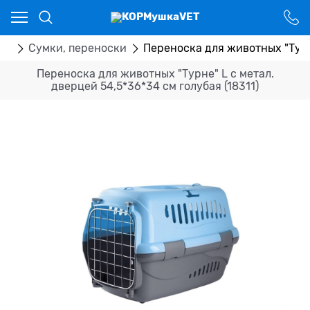
Ваш город - Костанай,
угадали?
ДА
НЕТ
ры
Сумки, переноски
Переноска для животных "Турне
Переноска для животных "Турне" L с метал.
дверцей 54,5*36*34 см голубая (18311)