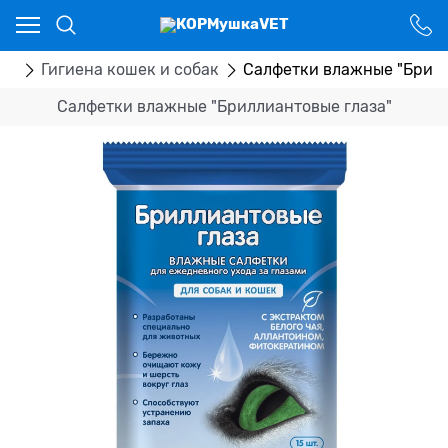
Ваш город - Костанай,
угадали?
ДА
НЕТ
ры
Гигиена кошек и собак
Салфетки влажные "Брилл
Салфетки влажные "Бриллиантовые глаза"