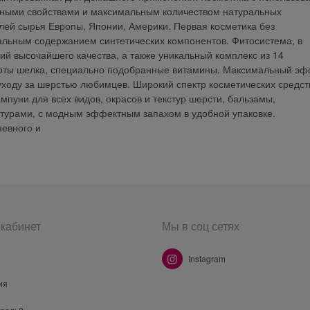
нными свойствами и максимальным количеством натуральных
лей сырья Европы, Японии, Америки. Первая косметика без
альным содержанием синтетических компонентов. Фитосистема, в
ий высочайшего качества, а также уникальный комплекс из 14
лоты шелка, специально подобранные витамины. Максимальный эф
уходу за шерстью любимцев. Широкий спектр косметических средст
пуни для всех видов, окрасов и текстур шерсти, бальзамы,
турами, с модным эффектным запахом в удобной упаковке.
евного и
кабинет
Мы в соц сетях
Instagram
ия