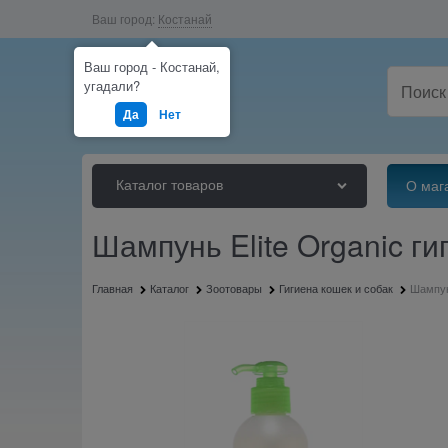
Ваш город:
Костанай
Ваш город - Костанай,
угадали?
Да
Нет
Каталог товаров
О маг
Шампунь Elite Organic г
Главная
Каталог
Зоотовары
Гигиена кошек и собак
Шампун