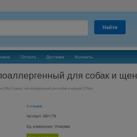
Найти
азине
Оплата
Доставка
Контакты
ипоаллергенный для собак и ще
ь Elite Organic гипоаллергенный для собак и щенков 270мл
0 отзывов
Артикул:
AB1179
Ед. измерения:
Упаковка