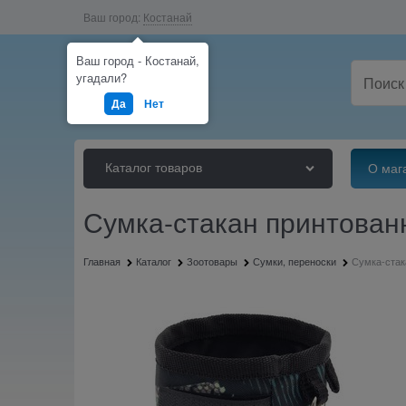
Ваш город:
Костанай
Ваш город - Костанай,
угадали?
Да
Нет
Каталог товаров
О маг
Сумка-стакан принтован
Главная
Каталог
Зоотовары
Сумки, переноски
Сумка-стак