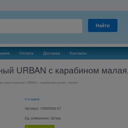
Найти
азине
Оплата
Доставка
Контакты
ный URBAN с карабином малая,
ан принтованный URBAN с карабином малая, черная
0 отзывов
Артикул:
13050004-07
Ед. измерения:
Штука