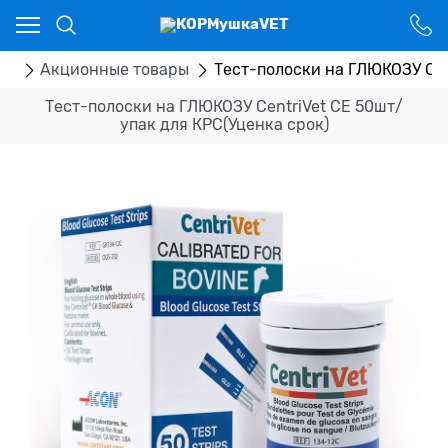
Ваш город - Костанай,
угадали?
ДА
НЕТ
ог
Акционные товары
Тест-полоски на ГЛЮКОЗУ Cen
Тест-полоски на ГЛЮКОЗУ CentriVet CE 50шт/
упак для КРС(Уценка срок)