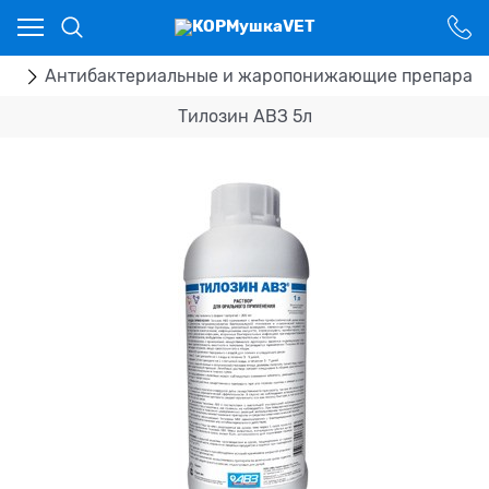
Ваш город - Костанай,
угадали?
ДА
НЕТ
ка
Антибактериальные и жаропонижающие препарат
Тилозин АВЗ 5л