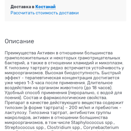
Доставка в
Костанай
Рассчитать стоимость доставки
Описание
Преимущества Активен в отношении большинства
грамположительных и некоторых грамотрицательных
бактерий, а также в отношении хламидий и микоплазм.
К тилозину тартрату редко встречается устойчивость у
микроорганизмов. Высокая биодоступность. Быстрый
эффект - терапевтическая концентрация достигается
уже через 1-3 часа после применения. Длительное
воздействие на организм животного (до 18 часов).
Удобный способ применения (перорально, с водой для
поения). Состав и фармакологические свойства.
Препарат в качестве действующего вещества содержит
тилозин (в форме тартрата) – 200 мг/мл и пребиотик -
лактулозу. Тилозина тартрат, антибиотик группы
макролидов, активен в отношении большинства
микроорганизмов, в том числе Staphylococcus spp.,
Streptococcus spp., Clostridium spp., Corynebacterium