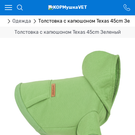
Ваш город - Костанай,
угадали?
ДА
НЕТ
ры
Одежда
Толстовка с капюшоном Texas 45cm Зел
Толстовка с капюшоном Texas 45cm Зеленый