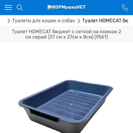
Ваш город - Костанай,
угадали?
ДА
НЕТ
ры
Туалеты для кошек и собак
Туалет HOMECAT бюдже
Туалет HOMECAT бюджет с сеткой на ножках 2
см серый (37 см х 27см х 8см) (9561)