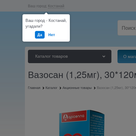
Ваш город:
Костанай
Ваш город - Костанай,
угадали?
Да
Нет
Каталог товаров
О маг
Вазосан (1,25мг), 30*12
Главная
Каталог
Акционные товары
Вазосан (1,25мг), 30*12