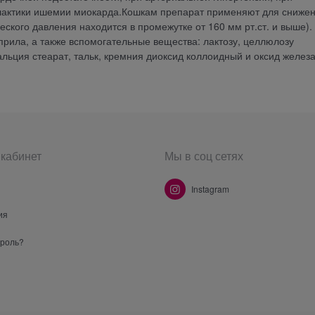
илактики ишемии миокарда.Кошкам препарат применяют для сниже
еского давления находится в промежутке от 160 мм рт.ст. и выше).
прила, а также вспомогательные вещества: лактозу, целлюлозу
льция стеарат, тальк, кремния диоксид коллоидный и оксид железа
кабинет
Мы в соц сетях
Instagram
ия
ароль?