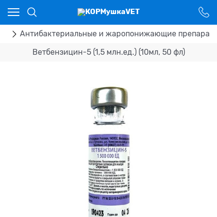
Ваш город - Костанай,
угадали?
ДА
НЕТ
ка
Антибактериальные и жаропонижающие препарат
Ветбензицин-5 (1,5 млн.ед.) (10мл, 50 фл)