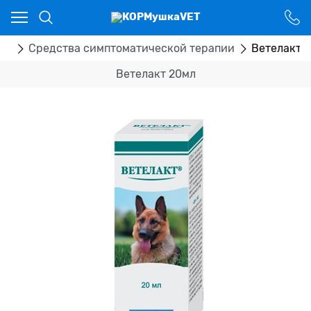
Ваш город - Костанай,
угадали?
ДА
НЕТ
ка
Средства симптоматической терапии
Ветелакт 
Ветелакт 20мл