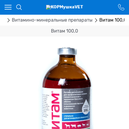
Ваш город - Костанай,
угадали?
ДА
НЕТ
ка
Витамино-минеральные препараты
Витам 100,0
Витам 100,0