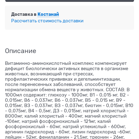
Доставка в
Костанай
Рассчитать стоимость доставки
Описание
Витаминно-аминокислотный комплекс компенсирует
дефицит биологически активных веществ в организме
животных, возникающий при стрессах,
профилактических прививках и дегельминтизации,
после перенесенных заболеваний, способствует
нормализации обмена веществ у животных. СОСТАВ: В
1000мл содержит: глюкозу - 1000мг, В1 - 0,015 мг, В2 -
0,015мг, В6 - 0,037мг, В6 - 0,037мг, В5 - 0,015 мг, В9 -
0,015мг, ВЗ - 0,037мг, ВЗ - 0,037мг, биотин - 0,015мг, В10
- 0,075мг, В4 - 0,5мг, ДЗ - 0,015мг, натрий хлористый -
8000мг, калий хлористый - 400мг, магний хлористый
-106мг, натрий фосфорнокислый - 121мг, калий
фосфорнокислый - 60мг, натрий углекислый - 600мг,
аргинин гидрохлорид - 60мг, лизин гидрохлорид -60мг,
лейцин - 52мг, фенилаланин - 21,5мг, треонин - 26мг,