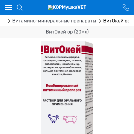
Ваш город - Костанай,
угадали?
ДА
НЕТ
ка
Витамино-минеральные препараты
ВитОкей ор (
ВитОкей ор (20мл)