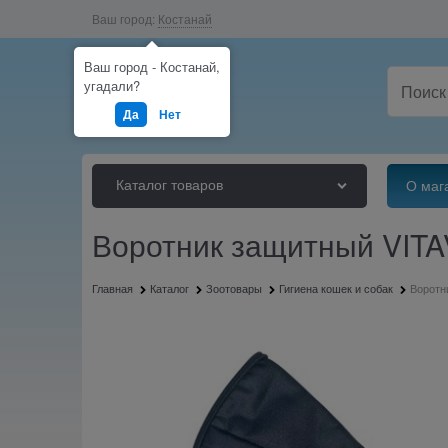
Ваш город:
Костанай
Ваш город - Костанай,
угадали?
Да
Нет
Каталог товаров
О маг
Воротник защитный VITA
Главная
Каталог
Зоотовары
Гигиена кошек и собак
Воротн